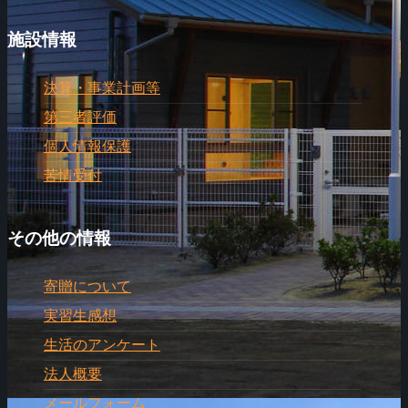
施設情報
決算・事業計画等
第三者評価
個人情報保護
苦情受付
その他の情報
寄贈について
実習生感想
生活のアンケート
法人概要
メールフォーム