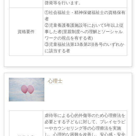
啓発等を行います。
①社会福祉士・精神保健福祉士の資格保有
者
②児童養護養護施設等において5年以上従
資格要件
事した者(里親制度への理解とソーシャル
ワークの視点を有する者)
③児童福祉法第13条第2項各号のいずれか
に該当する者
心理士
虐待等による心的外傷等のため心理療法を
必要とする子どもに対して、プレイセラピ
ーやカウンセリング等の心理療法を実施
し、心理的な困難を改善し、安心感・安全