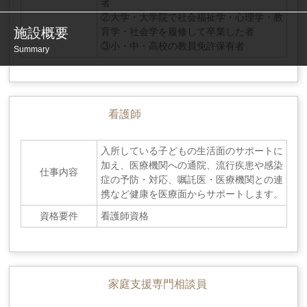
者
②大学・大学院で社会福祉学・心理学・教
施設概要
育学・社会学を履修して卒業した者
③小・中・高校の教員免許保有者
Summary
看護師
入所している子どもの生活面のサポートに
加え、医療機関への通院、流行疾患や感染
仕事内容
症の予防・対応、嘱託医・医療機関との連
携など健康を医療面からサポートします。
資格要件
看護師資格
家庭支援専門相談員