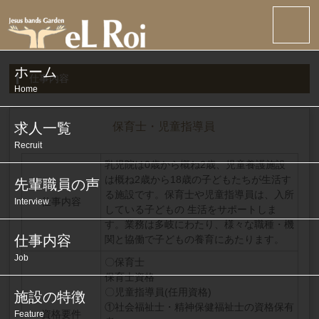
ホーム
仕事内容
Home
求人一覧
保育士・児童指導員
Recruit
乳児院は0歳から概ね2歳、児童養護施設
は概ね2歳から18歳の子どもたちが生活す
先輩職員の声
る施設です。保育士や児童指導員は、入所
仕事内容
Interview
している子どもの 生活をサポートしま
す。業務は多岐にわたり、様々な職種・機
仕事内容
関と協働で子どもの養育にあたります。
Job
〇保育士
保育士資格
〇児童指導員(任用資格)
施設の特徴
①社会福祉士・精神保健福祉士の資格保有
資格要件
Feature